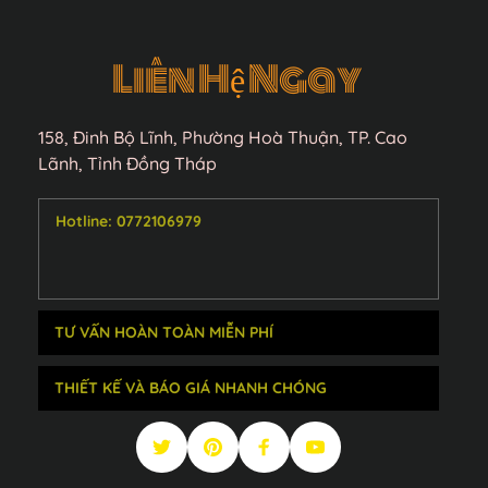
Liên Hệ Ngay 
158, Đinh Bộ Lĩnh, Phường Hoà Thuận, TP. Cao 
Lãnh, Tỉnh Đồng Tháp
Hotline: 0772106979
Tư vấn với đội ngũ nhân viên chuyên nghiệp 
THIẾT KẾ VÀ BÁO GIÁ NHANH CHÓNG
và nhiệt tình.
Vũ 
Design 
sẽ thiết kế và báo giá nhanh nhất