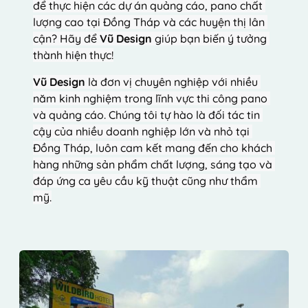
để thực hiện các dự án quảng cáo, pano chất 
lượng cao tại Đồng Tháp và các huyện thị lân 
cận? Hãy để 
Vũ Design
 giúp bạn biến ý tưởng 
thành hiện thực!
Vũ Design
 là đơn vị chuyên nghiệp với nhiều 
năm kinh nghiệm trong lĩnh vực thi công pano 
và quảng cáo. Chúng tôi tự hào là đối tác tin 
cậy của nhiều doanh nghiệp lớn và nhỏ tại 
Đồng Tháp, luôn cam kết mang đến cho khách 
hàng những sản phẩm chất lượng, sáng tạo và 
đáp ứng ca yêu cầu kỹ thuật cũng như thẩm 
mỹ.